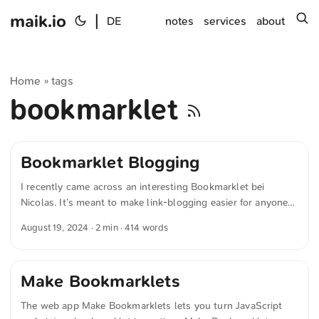
maik.io
|
s
DE
notes
services
about
Home
tags
»
bookmarklet
Bookmarklet Blogging
I recently came across an interesting Bookmarklet bei
Nicolas. It’s meant to make link-blogging easier for anyone
with a GitHub-hosted blog. The script isn’t perfect yet, but it
August 19, 2024
· 2 min · 414 words
inspired me to develop it further. Here’s my version of the
bookmarklet (function() { // Funktion zum Erstellen eines
"Slug" aus einem Text const slugify = text => { let str =
Make Bookmarklets
text.toString(); // Den Text als Zeichenkette behandeln str =
str.replaceAll("/", " "); // Schrägstriche (/) durch Leerzeichen
The web app Make Bookmarklets lets you turn JavaScript
ersetzen str = str.normalize("NFD"); // Unicode normalisieren