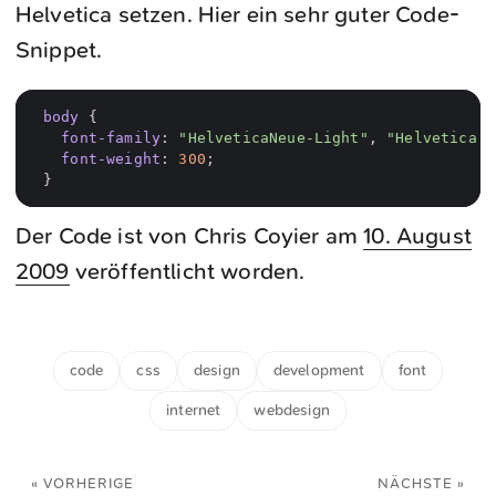
Helvetica setzen. Hier ein sehr guter Code-
Snippet.
body
{
font-family
:
"HelveticaNeue-Light"
,
"Helvetica N
font-weight
:
300
;
}
Der Code ist von Chris Coyier am
10. August
2009
veröffentlicht worden.
code
css
design
development
font
internet
webdesign
« VORHERIGE
NÄCHSTE »