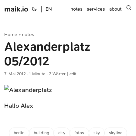
maik.io
|
s
EN
notes
services
about
Home
notes
»
Alexanderplatz
05/2012
7. Mai 2012
· 1 Minute · 2 Wörter |
edit
Hallo Alex
berlin
building
city
fotos
sky
skyline