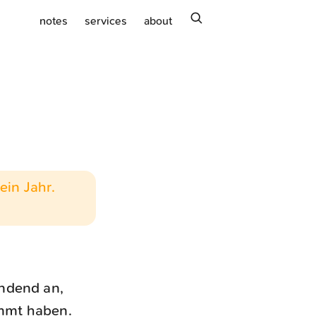
search
notes
services
about
ein Jahr.
indend an,
immt haben.