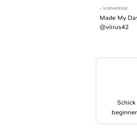
« VORHERIGE
Made My Day
@viirus42
Schick
beginnen