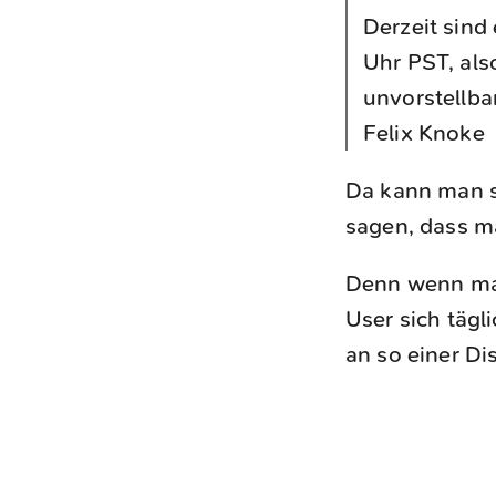
Derzeit sind
Uhr PST, als
unvorstellba
Felix Knoke
Da kann man s
sagen, dass m
Denn wenn ma
User sich tägl
an so einer Di