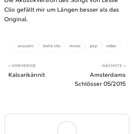
Die Akustikversion des Songs von Leslie
Clio gefällt mir um Längen besser als das
Original.
acoustic
leslie clio
music
pop
video
« VORHERIGE
NÄCHSTE »
Kalsarikännit
Amsterdams
Schlösser 05/2015