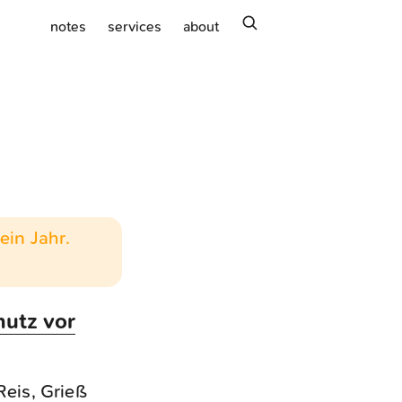
search
notes
services
about
ein Jahr.
hutz vor
eis, Grieß