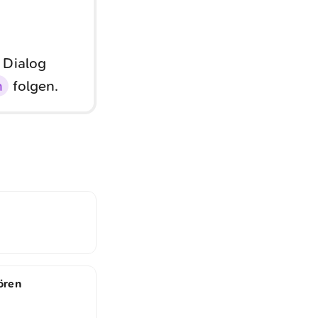
 Dialog
n
folgen.
ören