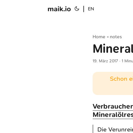
maik.io
|
EN
Home
notes
»
Mineral
19. März 2017
· 1 Min
Schon ei
Verbraucher
Mineralölre
Die Verunrei