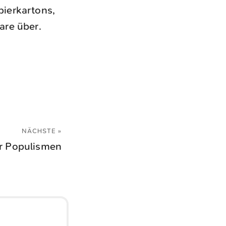
pierkartons,
are über.
NÄCHSTE »
ür Populismen