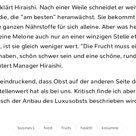
rklärt Hiraishi. Nach einer Weile schneidet er wei
 die, die “am besten” heranwächst. Sie bekommt
e ganzen Nährstoffe für sich alleine. Aber was h
 eine Melone auch nur an einer winzigen Stelle e
, ist sie gleich weniger wert. “Die Frucht muss 
haben, schön schwer sein und eine schöne, run
utert Manager Hiraishi.
eeindruckend, dass Obst auf der anderen Seite d
ellenwert hat als bei uns. Kritisch finde ich aber
sch der Anbau des Luxusobsts beschrieben wir
business
food
fruits
health
kolumne