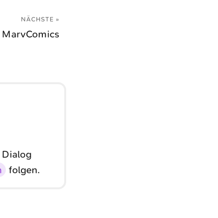
NÄCHSTE »
MarvComics
 Dialog
n
folgen.