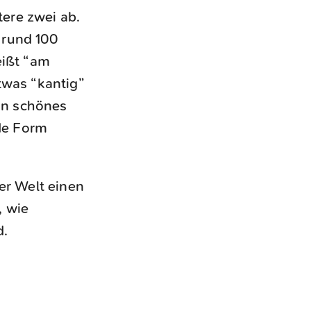
tere zwei ab.
 rund 100
eißt “am
twas “kantig”
ein schönes
de Form
er Welt einen
, wie
d.