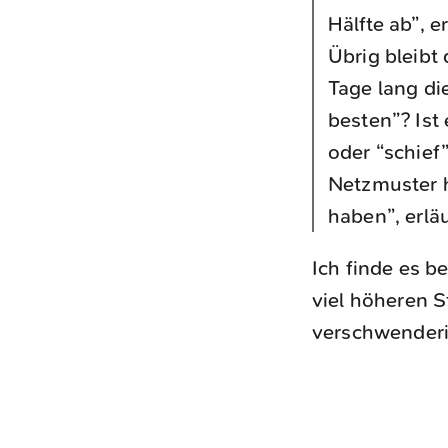
Hälfte ab”, e
Übrig bleibt
Tage lang di
besten”? Ist
oder “schief”
Netzmuster 
haben”, erlä
Ich finde es b
viel höheren St
verschwenderi