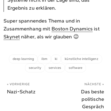
Systeme nicht in der Lage sind, das
Ergebnis zu erklären.
Super spannendes Thema und in
Zusammenhang mit
Boston Dynamics
ist
Skynet
näher, als wir glauben 😉
deep learning
ibm
ki
künstliche intelligenz
security
services
software
« VORHERIGE
NÄCHSTE »
Nazi-Schatz
Das beste
politische
Gespräch