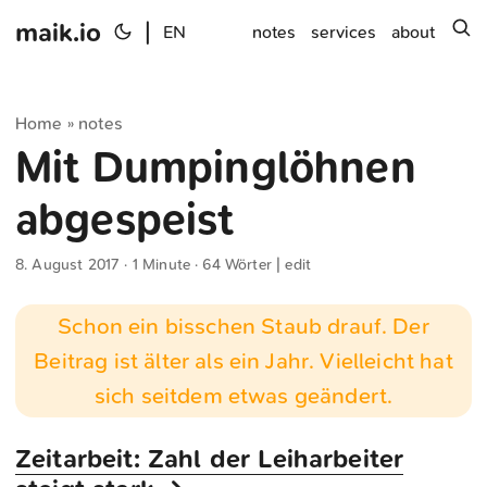
maik.io
|
s
EN
notes
services
about
Home
notes
»
Mit Dumpinglöhnen
abgespeist
8. August 2017
· 1 Minute · 64 Wörter |
edit
Schon ein bisschen Staub drauf. Der
Beitrag ist älter als ein Jahr. Vielleicht hat
sich seitdem etwas geändert.
Zeitarbeit: Zahl der Leiharbeiter