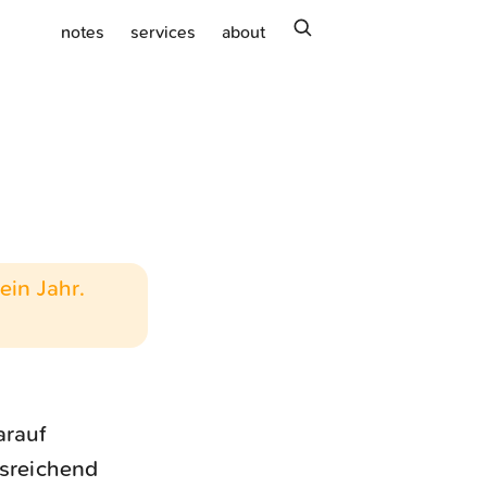
search
notes
services
about
ein Jahr.
arauf
usreichend