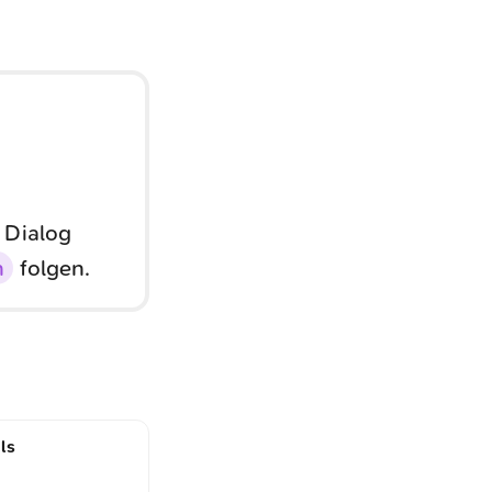
 Dialog
n
folgen.
ls