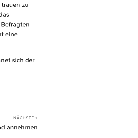
rtrauen zu
 das
 Befragten
t eine
hnet sich der
NÄCHSTE »
od annehmen