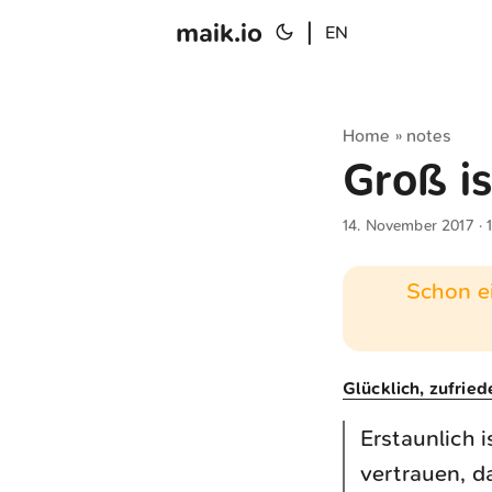
maik.io
|
EN
Home
notes
»
Groß is
14. November 2017
· 
Schon ei
Glücklich, zufrie
Erstaunlich 
vertrauen, d