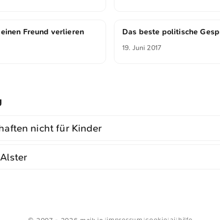
 einen Freund verlieren
Das beste politische Gesp
19. Juni 2017
g
 haften nicht für Kinder
 Alster
<
Webring
>
impressum
cookie
ai
hilfe