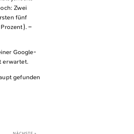
noch: Zwei
rsten fünf
Prozent). –
einer Google-
t erwartet.
haupt gefunden
NÄCHSTE »