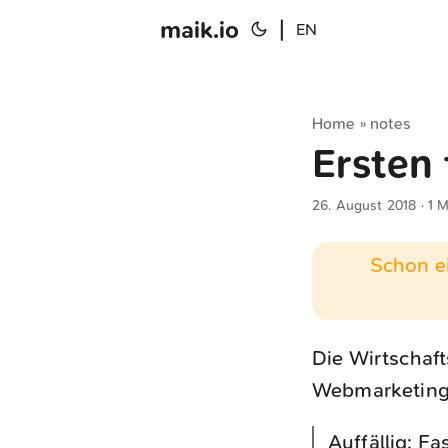
maik.io
|
EN
Home
notes
»
Ersten
26. August 2018
· 1 M
Schon ei
Die Wirtschaf
Webmarketin
Auffällig: F