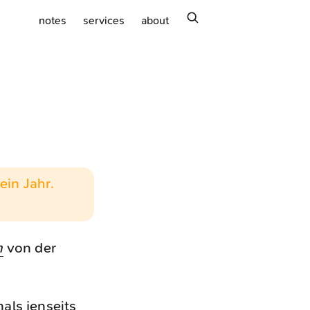
search
notes
services
about
ein Jahr.
h
von der
als jenseits