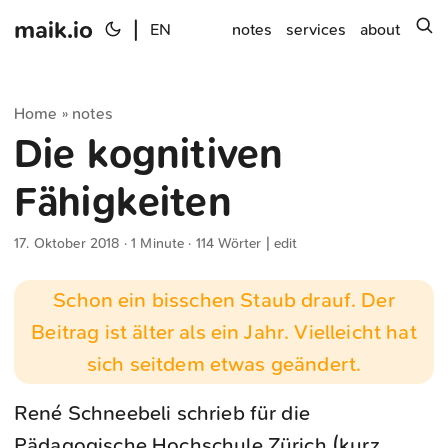
maik.io
|
s
EN
notes
services
about
Home
notes
»
Die kognitiven
Fähigkeiten
17. Oktober 2018
· 1 Minute · 114 Wörter |
edit
Schon ein bisschen Staub drauf. Der
Beitrag ist älter als ein Jahr. Vielleicht hat
sich seitdem etwas geändert.
René Schneebeli schrieb für die
Pädagogische Hochschule Zürich (kurz