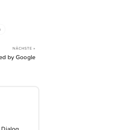
s
NÄCHSTE »
led by Google
 Dialog