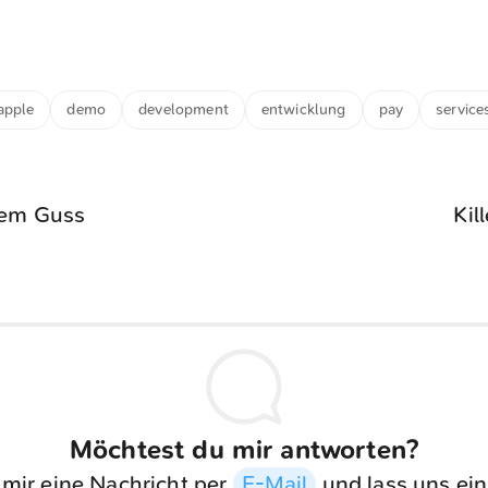
apple
demo
development
entwicklung
pay
service
nem Guss
Kil
Möchtest du mir antworten?
 mir eine Nachricht per
E-Mail
und lass uns ein