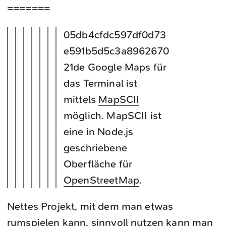
=======
05db4cfdc597df0d73
e591b5d5c3a8962670
21de Google Maps für
das Terminal ist
mittels
MapSCII
möglich. MapSCII ist
eine in Node.js
geschriebene
Oberfläche für
OpenStreetMap
.
Nettes Projekt, mit dem man etwas
rumspielen kann, sinnvoll nutzen kann man