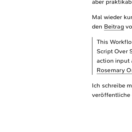
aber praktikab
Mal wieder kur
den
Beitrag
v
This Workflo
Script Over 
action input 
Rosemary Or
Ich schreibe m
veröffentlich