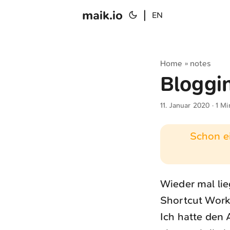
maik.io
|
EN
Home
notes
»
Bloggi
11. Januar 2020
· 1 Mi
Schon ei
Wieder mal lie
Shortcut Workf
Ich hatte den 