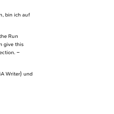
, bin ich auf
 the Run
n give this
ection. –
iA Writer) und