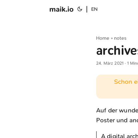
maik.io
|
EN
Home
notes
»
archive
24. März 2021
· 1 Min
Schon ei
Auf der wund
Poster und an
A digital arc