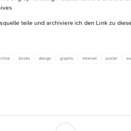
hives
squelle teile und archiviere ich den Link zu diese
rchive
books
design
graphic
internet
poster
w