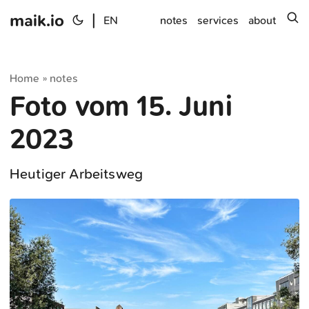
maik.io
|
s
EN
notes
services
about
Home
notes
»
Foto vom 15. Juni
2023
Heutiger Arbeitsweg