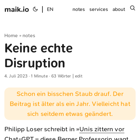
maik.io
|
s
EN
notes
services
about
Home
notes
»
Keine echte
Disruption
4. Juli 2023
· 1 Minute · 63 Wörter |
edit
Schon ein bisschen Staub drauf. Der
Beitrag ist älter als ein Jahr. Vielleicht hat
sich seitdem etwas geändert.
Philipp Loser schreibt in »
Unis zittern vor
Chat-GPT – diese Berner Professorin wagt