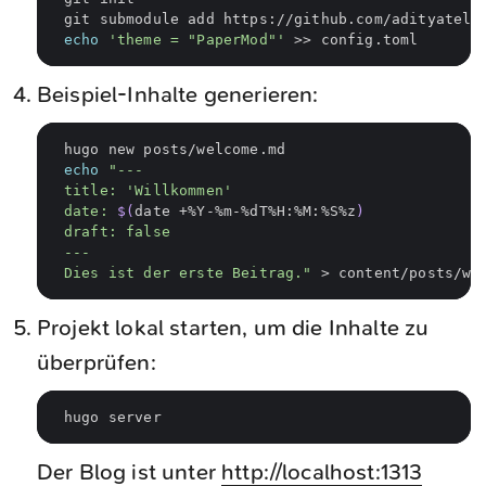
echo
'theme = "PaperMod"'
Beispiel-Inhalte generieren:
echo
date: 
$(
date +%Y-%m-%dT%H:%M:%S%z
)
Dies ist der erste Beitrag."
Projekt lokal starten, um die Inhalte zu
überprüfen:
Der Blog ist unter
http://localhost:1313