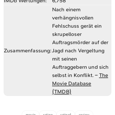
IMDb Wertungen:
6,758
Nach einem
verhängnisvollen
Fehlschuss gerät ein
skrupelloser
Auftragsmörder auf der
Zusammenfassung:
Jagd nach Vergeltung
mit seinen
Auftraggebern und sich
selbst in Konflikt. –
The
Movie Database
(TMDB)
movie
rating
rating1
review