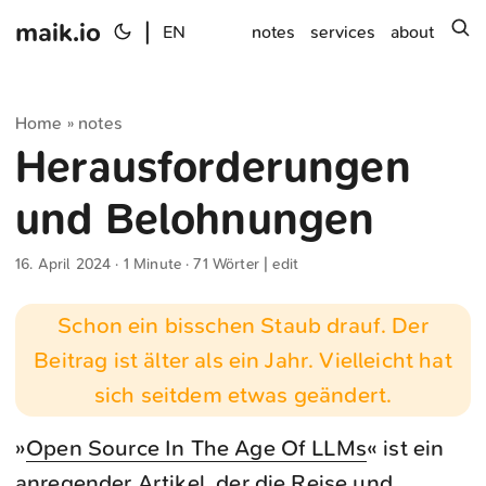
maik.io
|
s
EN
notes
services
about
Home
notes
»
Herausforderungen
und Belohnungen
16. April 2024
· 1 Minute · 71 Wörter |
edit
Schon ein bisschen Staub drauf. Der
Beitrag ist älter als ein Jahr. Vielleicht hat
sich seitdem etwas geändert.
»
Open Source In The Age Of LLMs
« ist ein
anregender Artikel, der die Reise und