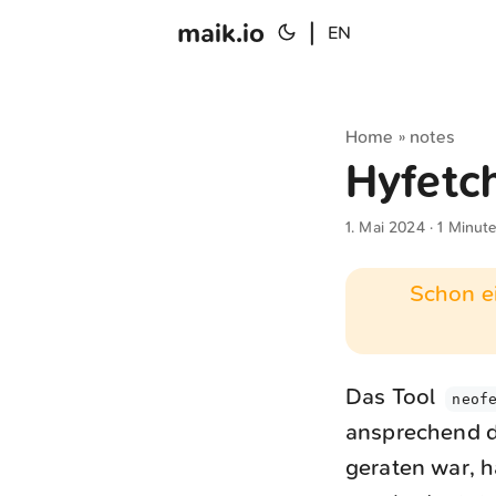
maik.io
|
EN
Home
notes
»
Hyfetc
1. Mai 2024
· 1 Minut
Schon ei
Das Tool
neofe
ansprechend d
geraten war, h