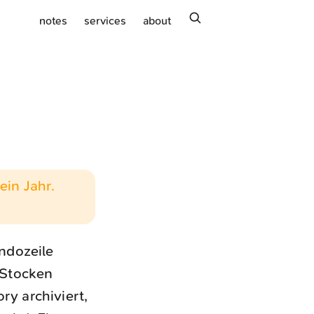
search
notes
services
about
ein Jahr.
ndozeile
 Stocken
ry archiviert,