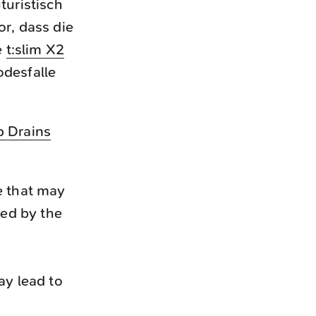
turistisch
or, dass die
e
t:slim X2
odesfalle
p Drains
re that may
hed by the
ay lead to