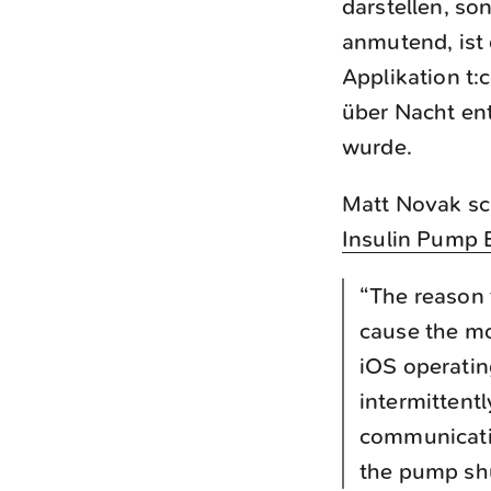
darstellen, so
anmutend, ist 
Applikation t
über Nacht ent
wurde.
Matt Novak sch
Insulin Pump B
“The reason f
cause the mo
iOS operatin
intermittent
communicatio
the pump shu