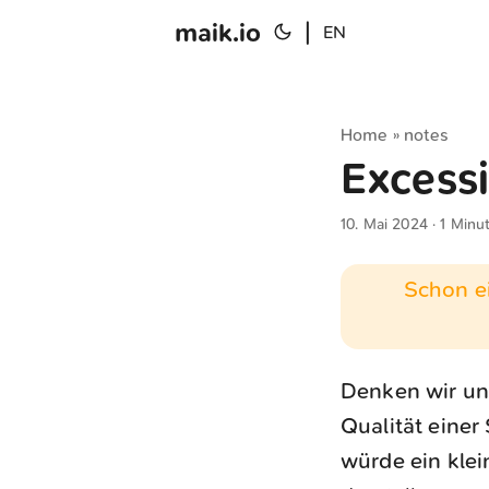
maik.io
|
EN
Home
notes
»
Excess
10. Mai 2024
· 1 Minu
Schon ei
Denken wir un
Qualität eine
würde ein klei