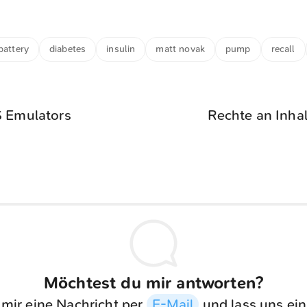
battery
diabetes
insulin
matt novak
pump
recall
S Emulators
Rechte an Inhal
Möchtest du mir antworten?
 mir eine Nachricht per
E-Mail
und lass uns ein