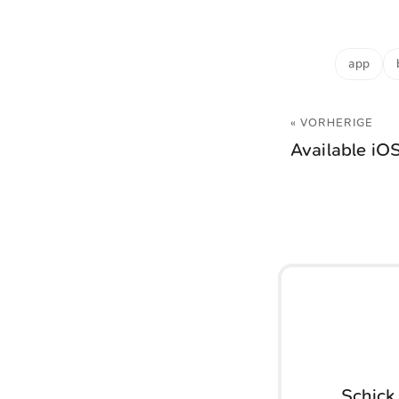
app
« VORHERIGE
Available iO
Schick