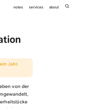
search
notes
services
about
ation
ein Jahr.
leben von der
umgewandelt,
herheitslücke