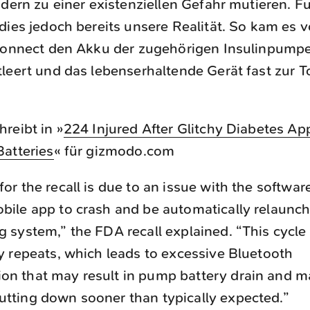
ndern zu einer existenziellen Gefahr mutieren. Fu
dies jedoch bereits unsere Realität. So kam es v
:connect den Akku der zugehörigen Insulinpump
leert und das lebenserhaltende Gerät fast zur T
reibt in »
224 Injured After Glitchy Diabetes Ap
atteries
« für gizmodo.com
or the recall is due to an issue with the softwa
bile app to crash and be automatically relaunc
g system,” the FDA recall explained. “This cycle
ly repeats, which leads to excessive Bluetooth
n that may result in pump battery drain and m
tting down sooner than typically expected.”