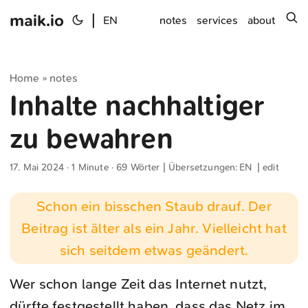
maik.io
|
s
EN
notes
services
about
Home
notes
»
Inhalte nachhaltiger
zu bewahren
17. Mai 2024
· 1 Minute · 69 Wörter | Übersetzungen:
EN
|
edit
Schon ein bisschen Staub drauf. Der
Beitrag ist älter als ein Jahr. Vielleicht hat
sich seitdem etwas geändert.
Wer schon lange Zeit das Internet nutzt,
dürfte festgestellt haben, dass das Netz im