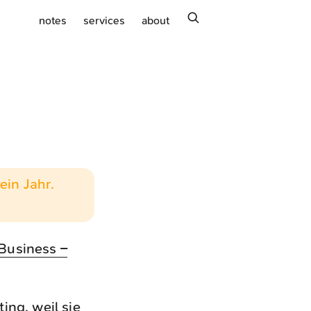
search
notes
services
about
ein Jahr.
 Business –
ing, weil sie