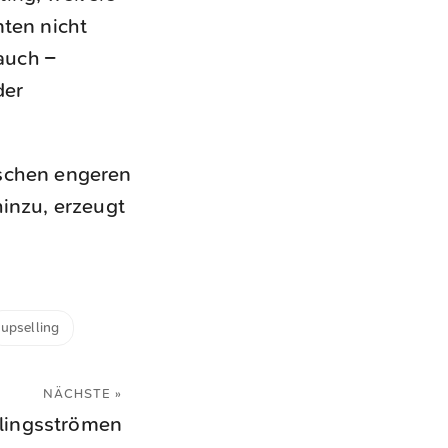
nten nicht
auch –
der
nschen engeren
hinzu, erzeugt
upselling
NÄCHSTE »
tlingsströmen