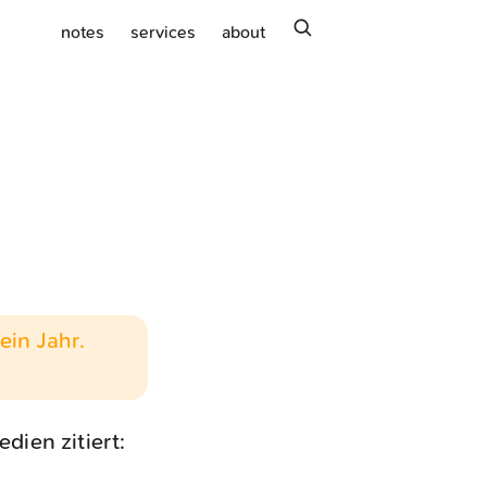
search
notes
services
about
ein Jahr.
dien zitiert: