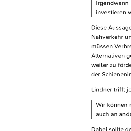
Irgendwann m
investieren w
Diese Aussage 
Nahverkehr um
müssen Verbre
Alternativen g
weiter zu förd
der Schienenin
Lindner trifft
Wir können m
auch an ande
Dabei sollte d