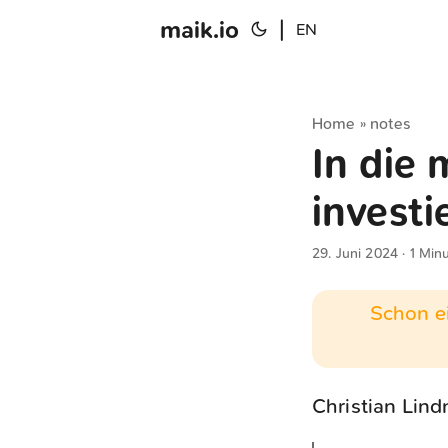
maik.io
|
EN
Home
notes
»
In die 
investi
29. Juni 2024
· 1 Minu
Schon ei
Christian Lind