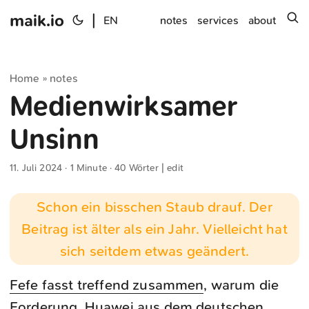
maik.io
|
s
EN
notes
services
about
Home
notes
»
Medienwirksamer
Unsinn
11. Juli 2024
· 1 Minute · 40 Wörter |
edit
Schon ein bisschen Staub drauf. Der
Beitrag ist älter als ein Jahr. Vielleicht hat
sich seitdem etwas geändert.
Fefe fasst treffend zusammen
, warum die
Forderung, Huawei aus dem deutschen