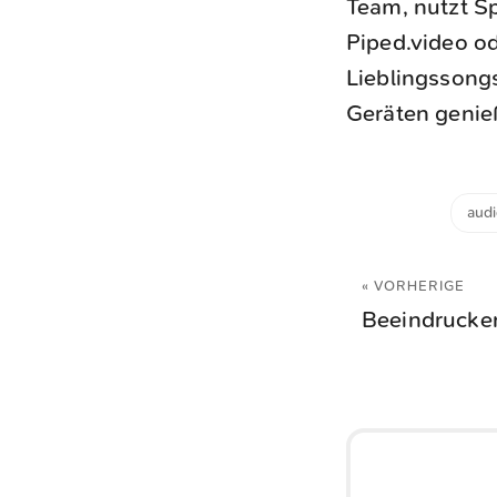
Team, nutzt Sp
Piped.video od
Lieblingssong
Geräten genie
aud
« VORHERIGE
Beeindrucke