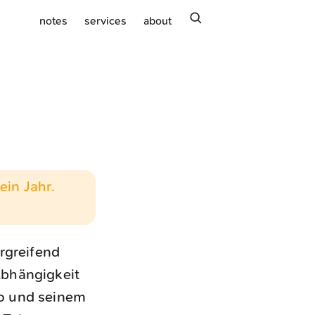
search
notes
services
about
ein Jahr.
rgreifend
Abhängigkeit
ho und seinem