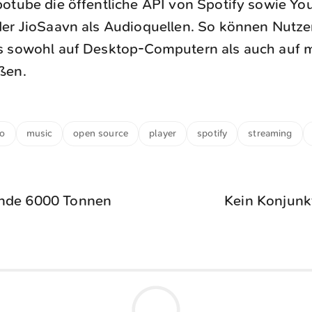
otube die öffentliche API von Spotify sowie Yo
er JioSaavn als Audioquellen. So können Nutzer
s sowohl auf Desktop-Computern als auch auf 
ßen.
io
music
open source
player
spotify
streaming
nde 6000 Tonnen
Kein Konjunk