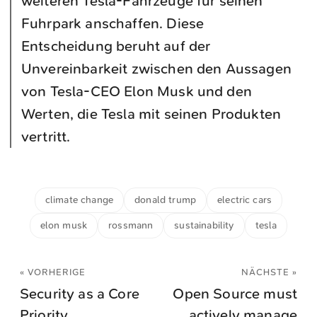
weiteren Tesla-Fahrzeuge für seinen
Fuhrpark anschaffen. Diese
Entscheidung beruht auf der
Unvereinbarkeit zwischen den Aussagen
von Tesla-CEO Elon Musk und den
Werten, die Tesla mit seinen Produkten
vertritt.
climate change
donald trump
electric cars
elon musk
rossmann
sustainability
tesla
« VORHERIGE
NÄCHSTE »
Security as a Core
Open Source must
Priority
actively manage