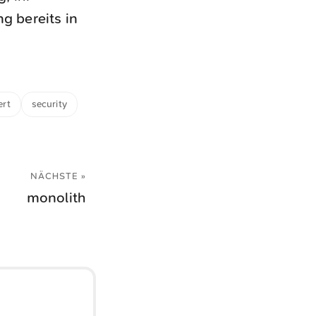
g bereits in
ert
security
NÄCHSTE »
monolith