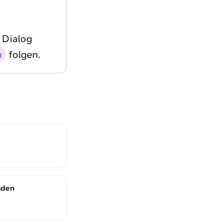
 Dialog
n
folgen.
nden