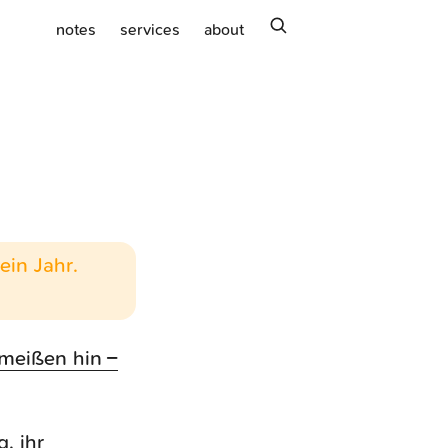
search
notes
services
about
ein Jahr.
meißen hin –
, ihr