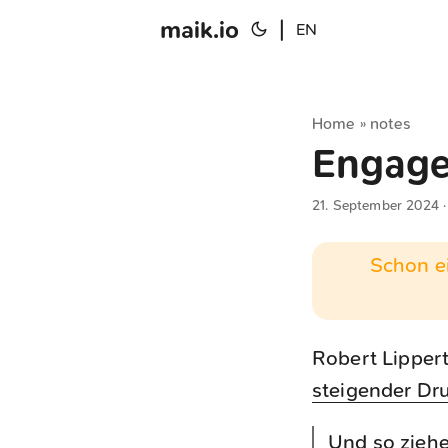
maik.io
|
EN
Home
notes
»
Engage
21. September 2024
·
Schon ei
Robert Lippert
steigender Dru
Und so ziehe