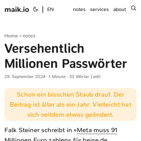
maik.io
|
s
EN
notes
services
about
Home
notes
»
Versehentlich
Millionen Passwörter
29. September 2024
· 1 Minute · 33 Wörter |
edit
Schon ein bisschen Staub drauf. Der
Beitrag ist älter als ein Jahr. Vielleicht hat
sich seitdem etwas geändert.
Falk Steiner schreibt in »
Meta muss 91
Millionen Euro zahlen​
« für heise.de