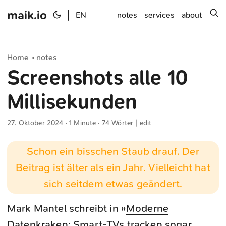
maik.io
|
s
EN
notes
services
about
Home
notes
»
Screenshots alle 10
Millisekunden
27. Oktober 2024
· 1 Minute · 74 Wörter |
edit
Schon ein bisschen Staub drauf. Der
Beitrag ist älter als ein Jahr. Vielleicht hat
sich seitdem etwas geändert.
Mark Mantel schreibt in »
Moderne
Datenkraken: Smart-TVs tracken sogar