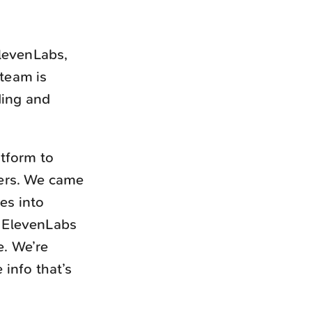
ElevenLabs,
team is
ding and
atform to
ders. We came
ces into
h ElevenLabs
e. We’re
 info that’s