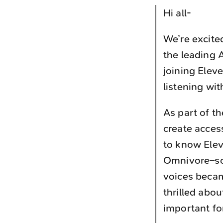
Hi all-
We’re excite
the leading 
joining Elev
listening wi
As part of t
create acces
to know Eleve
Omnivore–soo
voices becam
thrilled abo
important fo