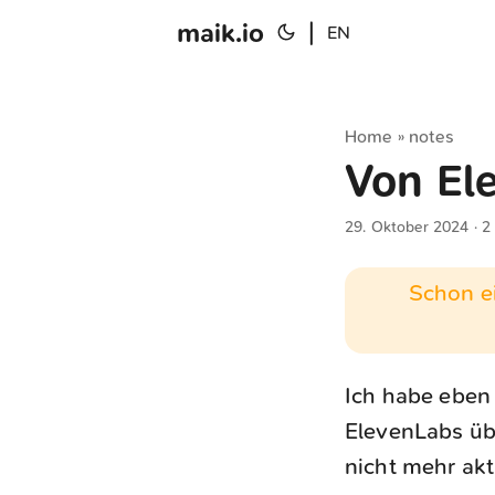
maik.io
|
EN
Home
notes
»
Von El
29. Oktober 2024
· 2
Schon ei
Ich habe eben
ElevenLabs ü
nicht mehr akt