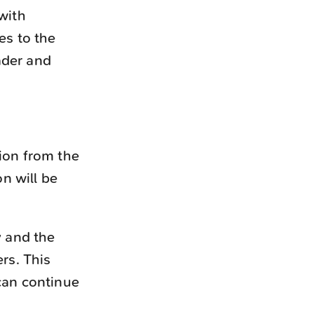
 with
es to the
ader and
tion from the
n will be
y and the
rs. This
can continue