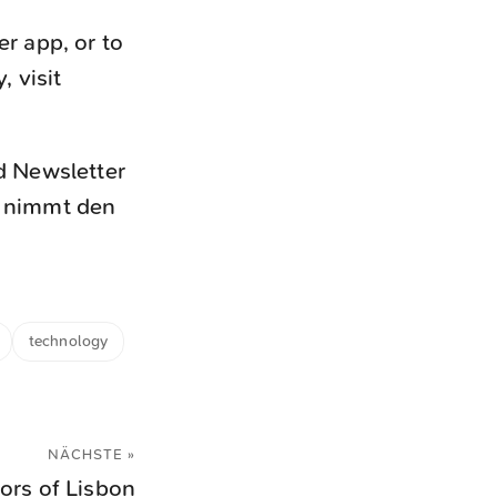
r app, or to
 visit
d Newsletter
d nimmt den
technology
NÄCHSTE »
ors of Lisbon