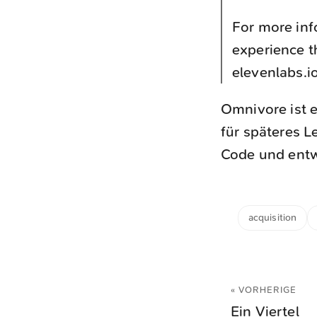
For more inf
experience t
elevenlabs.io
Omnivore ist e
für späteres L
Code und entwi
acquisition
« VORHERIGE
Ein Viertel