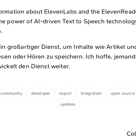
ormation about ElevenLabs and the ElevenReade
he power of AI-driven Text to Speech technology,
.
in großartiger Dienst, um Inhalte wie Artikel un
esen oder Hören zu speichern. Ich hoffe, jeman
ckelt den Dienst weiter.
community
developer
export
integration
open source
updates
Col