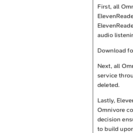
First, all Om
ElevenReader
ElevenReader
audio listeni
Download fo
Next, all Omn
service thro
deleted.
Lastly, Elev
Omnivore cod
decision en
to build upo