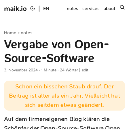
maik.io
|
s
EN
notes
services
about
Home
notes
»
Vergabe von Open-
Source-Software
3. November 2024
· 1 Minute · 24 Wörter |
edit
Schon ein bisschen Staub drauf. Der
Beitrag ist älter als ein Jahr. Vielleicht hat
sich seitdem etwas geändert.
Auf dem firmeneigenen Blog klären die
Schöpfer der Open-Source-Software Open