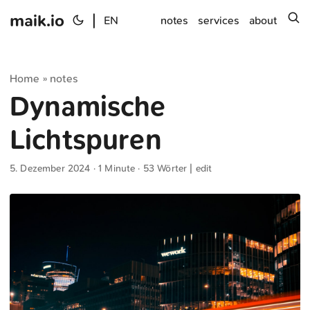
maik.io
|
s
EN
notes
services
about
Home
notes
»
Dynamische
Lichtspuren
5. Dezember 2024
· 1 Minute · 53 Wörter |
edit