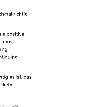
chmal richtig
 a positive
we must
wing
ntinuing
tig es ist, das
ickeln.
w3c
web