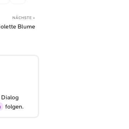
NÄCHSTE »
iolette Blume
 Dialog
n
folgen.