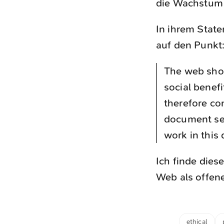
die Wachstum u
In ihrem Stat
auf den Punkt:
The web shou
social benef
therefore co
document set
work in this 
Ich finde dies
Web als offene
ethical