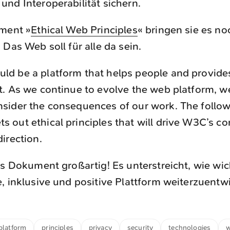
nd Interoperabilität sichern.
ement »
Ethical Web Principles
« bringen sie es no
 Das Web soll für alle da sein.
ld be a platform that helps people and provides
it. As we continue to evolve the web platform, 
nsider the consequences of our work. The follo
s out ethical principles that will drive W3C’s co
direction.
es Dokument großartig! Es unterstreicht, wie wich
, inklusive und positive Plattform weiterzuentw
platform
principles
privacy
security
technologies