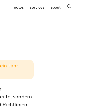
search
notes
services
about
ein Jahr.
e
heute, sondern
 Richtlinien,