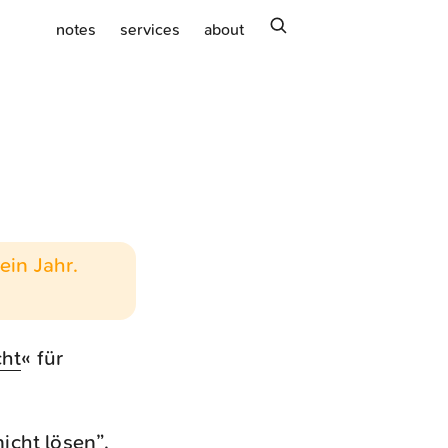
search
notes
services
about
ein Jahr.
cht
« für
icht lösen”,