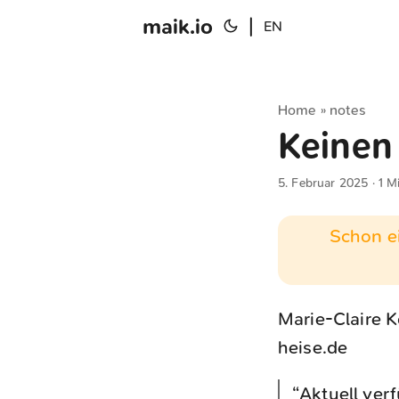
maik.io
|
EN
Home
notes
»
Keinen
5. Februar 2025
· 1 M
Schon ei
Marie-Claire K
heise.de
“Aktuell ver