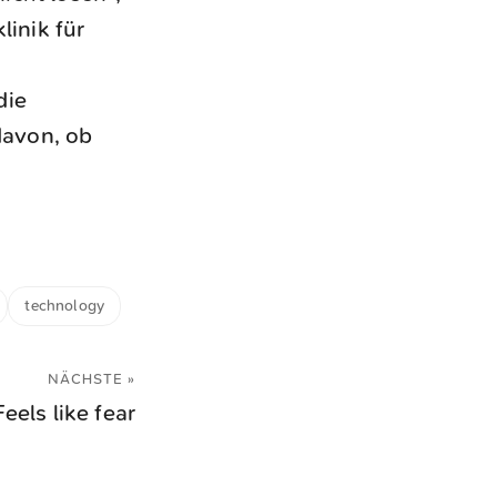
linik für
die
davon, ob
technology
NÄCHSTE »
Feels like fear