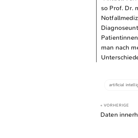
so Prof. Dr. 
Notfallmediz
Diagnoseunte
Patientinne
man nach me
Unterschiede
artificial intell
« VORHERIGE
Daten innerh