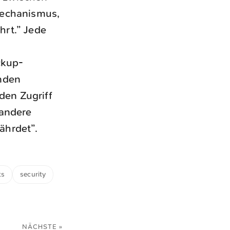
Mechanismus,
hrt.” Jede
ckup-
nden
den Zugriff
 andere
ährdet”.
ts
security
NÄCHSTE »