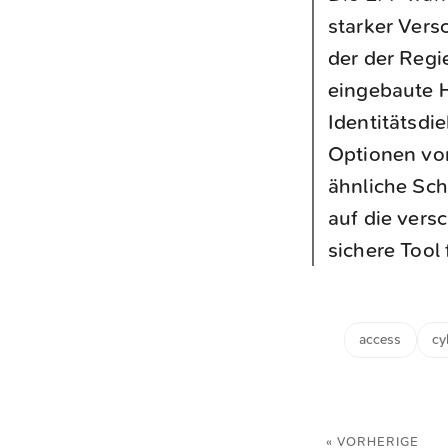
starker Vers
der der Regi
eingebaute H
Identitätsdi
Optionen vo
ähnliche Sch
auf die vers
sichere Tool
access
cy
« VORHERIGE