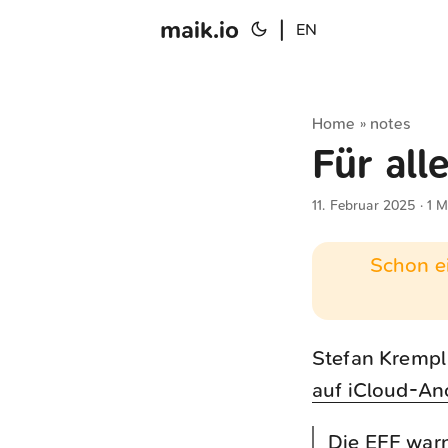
maik.io
|
EN
Home
notes
»
Für all
11. Februar 2025
· 1 M
Schon ei
Stefan Krempl 
auf iCloud-An
Die EFF war