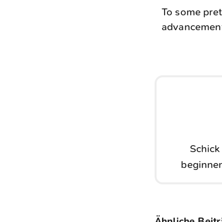
To some pret
advancemen
Schick
beginnen
Ähnliche Beit