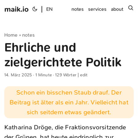
maik.io
|
s
EN
notes
services
about
Home
notes
»
Ehrliche und
zielgerichtete Politik
14. März 2025
· 1 Minute · 129 Wörter |
edit
Schon ein bisschen Staub drauf. Der
Beitrag ist älter als ein Jahr. Vielleicht hat
sich seitdem etwas geändert.
Katharina Dröge, die Fraktionsvorsitzende
der Grünen, hat heute eindringlich
zur