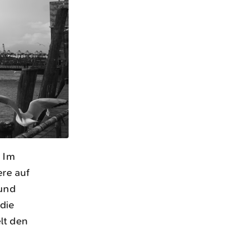
 Im
ere auf
rund
 die
lt den