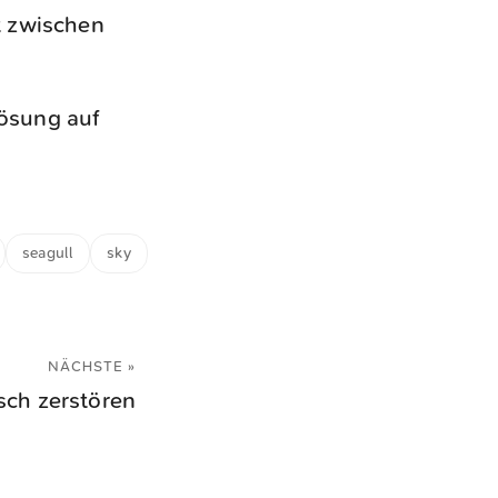
t zwischen
lösung auf
seagull
sky
NÄCHSTE »
sch zerstören