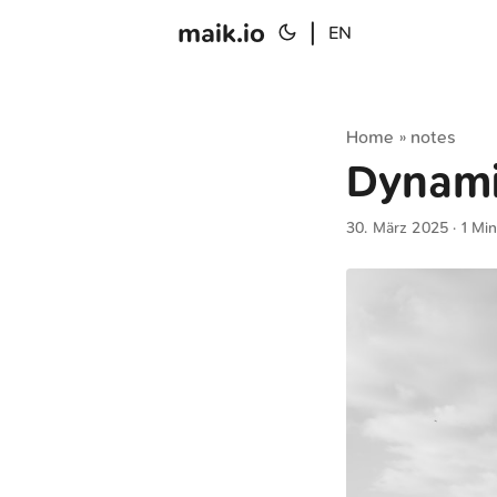
maik.io
|
EN
Home
notes
»
Dynami
30. März 2025
· 1 Mi