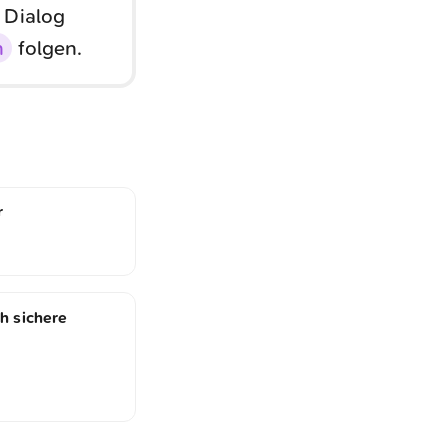
 Dialog
n
folgen.
r
h sichere