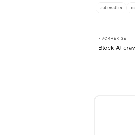
automation
d
« VORHERIGE
Block AI cra