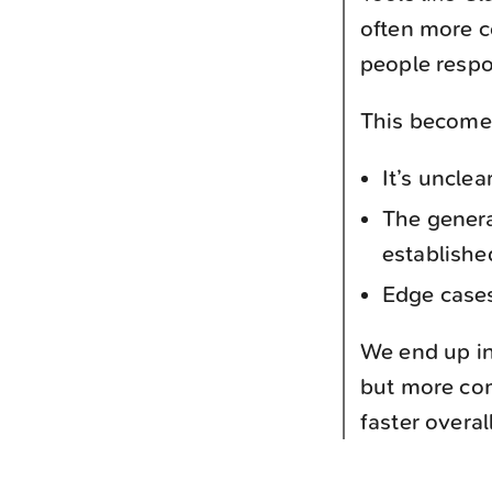
often more c
people respon
This becomes
It’s uncle
The genera
establishe
Edge cases
We end up in
but more com
faster overall