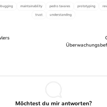
ebugging
maintainability
pedro tavares
prototyping
re
trust
understanding
wlers
Überwachungsbef
Möchtest du mir antworten?