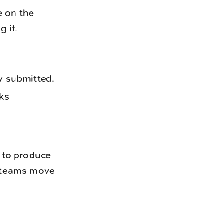
e on the
 it.
y submitted.
aks
 to produce
e teams move