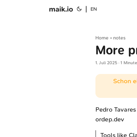
maik.io
|
EN
Home
notes
»
More p
1. Juli 2025
· 1 Minute
Schon ei
Pedro Tavares 
ordep.dev
Tools like Cl