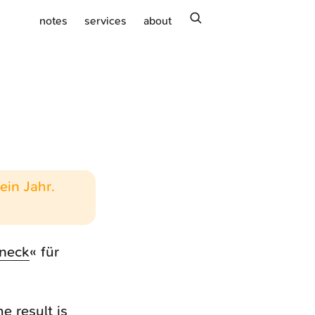
search
notes
services
about
ein Jahr.
eneck
« für
e result is