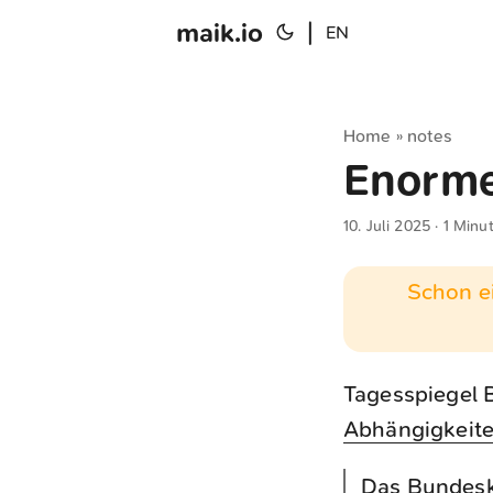
maik.io
|
EN
Home
notes
»
Enorme
10. Juli 2025
· 1 Minu
Schon ei
Tagesspiegel 
Abhängigkeite
Das Bundeska