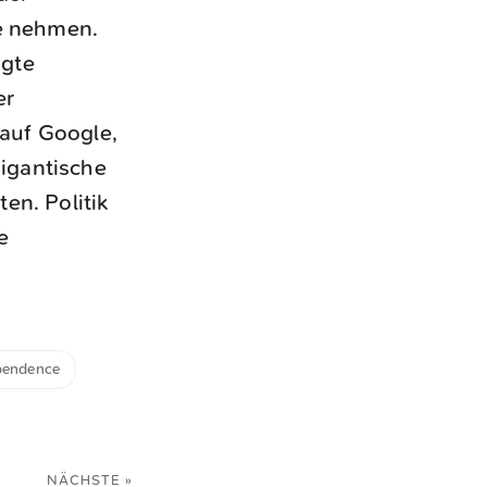
pe nehmen.
agte
er
auf Google,
igantische
en. Politik
e
pendence
NÄCHSTE »