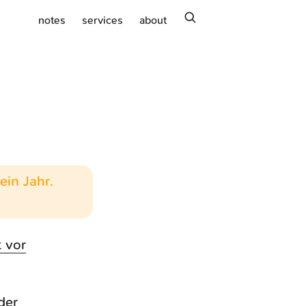
search
notes
services
about
ein Jahr.
 vor
der