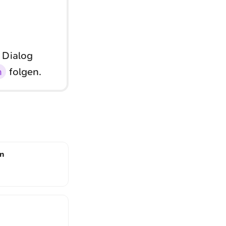
 Dialog
n
folgen.
en