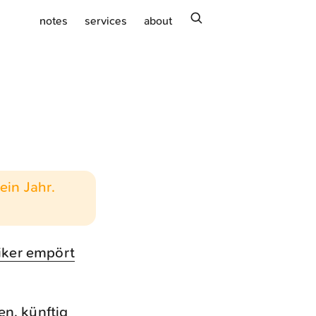
search
notes
services
about
ein Jahr.
tiker empört
en, künftig