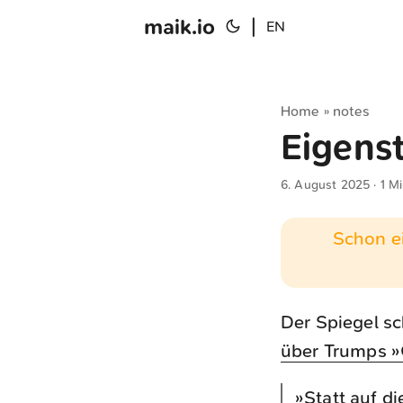
maik.io
|
EN
Home
notes
»
Eigenst
6. August 2025
· 1 M
Schon ei
Der Spiegel sc
über Trumps 
»Statt auf d