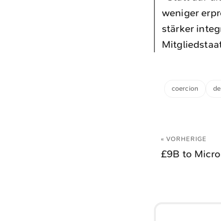
weniger erpr
stärker inte
Mitgliedstaa
coercion
de
« VORHERIGE
£9B to Micro