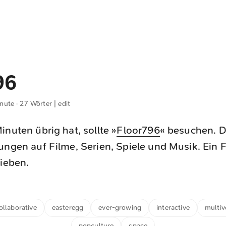
96
inute · 27 Wörter |
edit
inuten übrig hat, sollte »
Floor796
« besuchen. 
ungen auf Filme, Serien, Spiele und Musik. Ein Fe
lieben.
ollaborative
easteregg
ever-growing
interactive
multiv
popculture
space