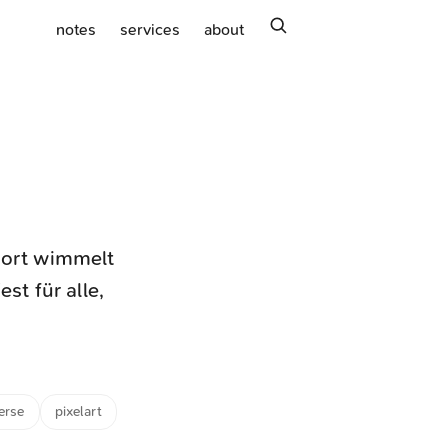
search
notes
services
about
Dort wimmelt
st für alle,
erse
pixelart