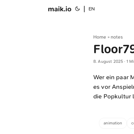
maik.io
|
EN
Home
notes
»
Floor7
8. August 2025
· 1 M
Wer ein paar M
es vor Anspiel
die Popkultur 
animation
c