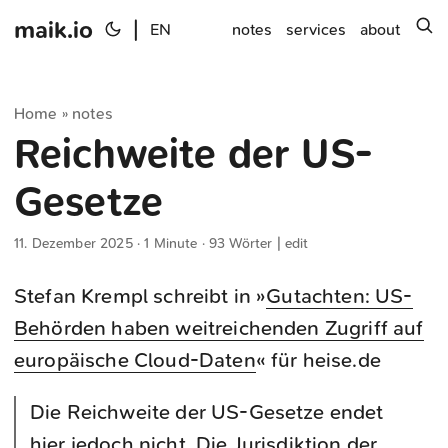
maik.io
|
s
EN
notes
services
about
Home
notes
»
Reichweite der US-
Gesetze
11. Dezember 2025
· 1 Minute · 93 Wörter |
edit
Stefan Krempl schreibt in »
Gutachten: US-
Behörden haben weitreichenden Zugriff auf
europäische Cloud-Daten
« für heise.de
Die Reichweite der US-Gesetze endet
hier jedoch nicht. Die Jurisdiktion der