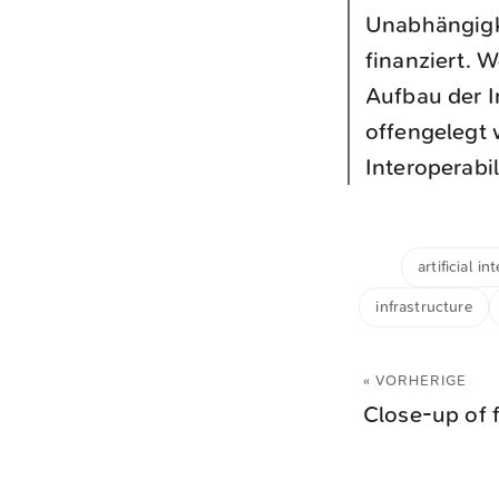
Unabhängigke
finanziert. 
Aufbau der I
offengelegt 
Interoperabi
artificial in
infrastructure
« VORHERIGE
Close-up of f