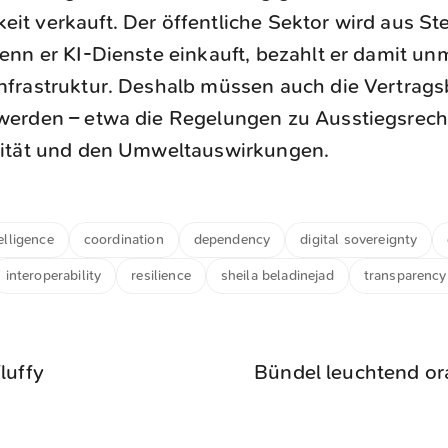
it verkauft. Der öffentliche Sektor wird aus St
Wenn er KI-Dienste einkauft, bezahlt er damit un
nfrastruktur. Deshalb müssen auch die Vertra
werden – etwa die Regelungen zu Ausstiegsrech
lität und den Umweltauswirkungen.
telligence
coordination
dependency
digital sovereignty
interoperability
resilience
sheila beladinejad
transparency
luffy
Bündel leuchtend or