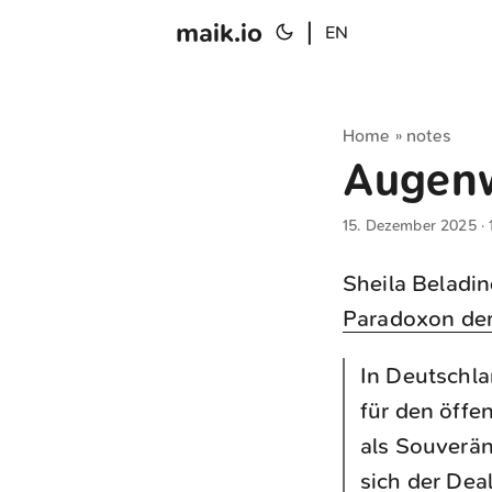
maik.io
|
EN
Home
notes
»
Augenw
15. Dezember 2025
· 
Sheila Beladin
Paradoxon der
In Deutschla
für den öffe
als Souverän
sich der Dea