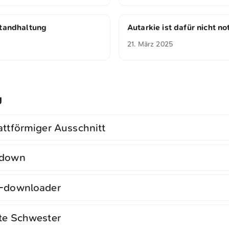
standhaltung
Autarkie ist dafür nicht n
21. März 2025
g
attförmiger Ausschnitt
tdown
h-downloader
te Schwester