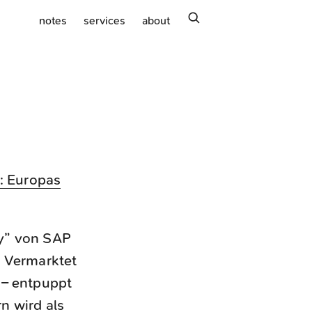
search
notes
services
about
: Europas
ny” von SAP
. Vermarktet
 – entpuppt
n wird als