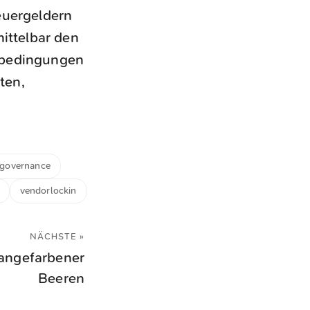
euergeldern
mittelbar den
gsbedingungen
ten,
governance
vendorlockin
NÄCHSTE »
angefarbener
Beeren