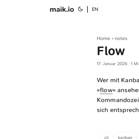
maik.io
|
EN
Home
notes
»
Flow
17. Januar 2026
· 1 M
Wer mit Kanban
»
flow
« ansehe
Kommandozeile
sich entsprech
cli
kanban