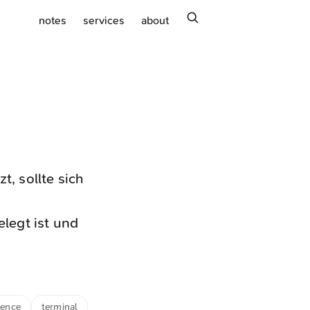
search
notes
services
about
t, sollte sich
legt ist und
tence
terminal