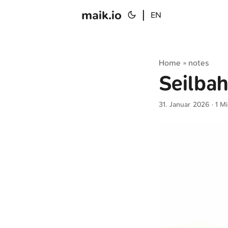
maik.io
|
EN
Home
notes
»
Seilba
31. Januar 2026
· 1 M