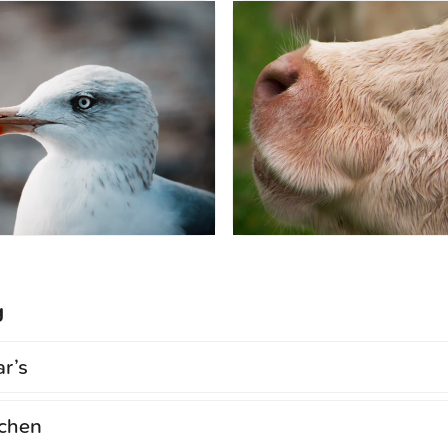
g
r’s
chen