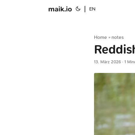
maik.io
|
EN
Home
notes
»
Reddis
13. März 2026
· 1 Min