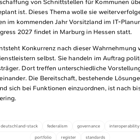
schaffung von Schnittstellen für Kommunen übe
eplant ist. Dieses Thema wolle sie weiterverfol
n im kommenden Jahr Vorsitzland im IT-Planung
ress 2027 findet in Marburg in Hessen statt.
 entsteht Konkurrenz nach dieser Wahrnehmung 
enstleistern selbst. Sie handeln im Auftrag polit
räger. Dort treffen unterschiedliche Vorstellu
feinander. Die Bereitschaft, bestehende Lösung
d sich bei Funktionen einzuordnen, ist nach bi
ering.
deutschland-stack
federalism
governance
interoperability
portfolio
register
standards