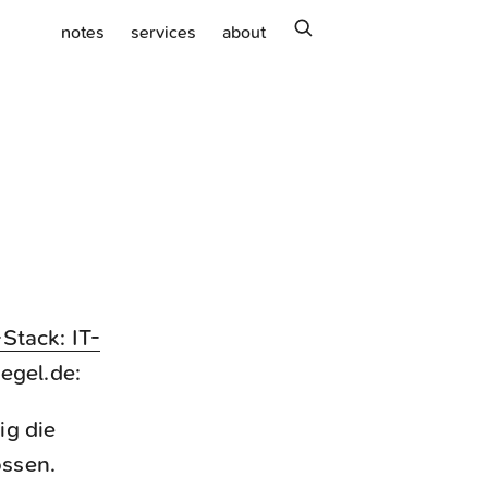
search
notes
services
about
Stack: IT-
iegel.de:
ig die
ossen.