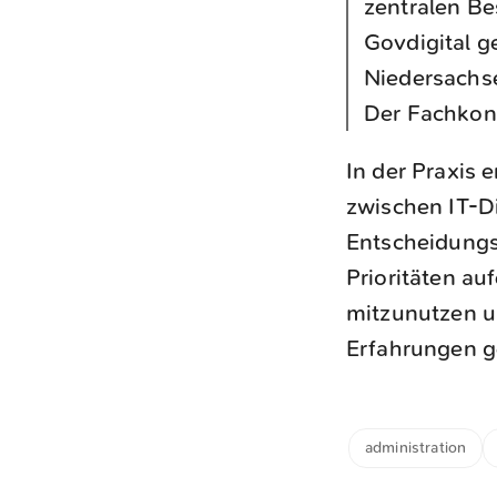
zentralen Be
Govdigital g
Niedersachse
Der Fachkong
In der Praxis
zwischen IT-Di
Entscheidungst
Prioritäten au
mitzunutzen un
Erfahrungen g
administration