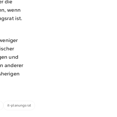
r die
gen, wenn
srat ist.
weniger
ischer
ngen und
en anderer
sherigen
it-planungsrat