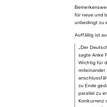
Bemerkenswert 
für neue und 
unbedingt zu 
Auffällig ist a
„Der Deutsc
sagte Anke P
Wichtig für 
miteinander
anschlussfäh
zu Ende geda
parallel zu 
Konkurrenz d