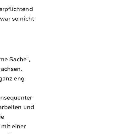
erpflichtend
war so nicht
me Sache“,
sachsen.
 ganz eng
konsequenter
arbeiten und
ie
 mit einer